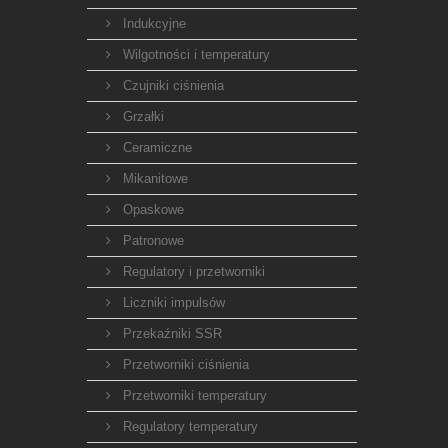
Indukcyjne
Wilgotności i temperatury
Czujniki ciśnienia
Grzałki
Ceramiczne
Mikanitowe
Opaskowe
Patronowe
Regulatory i przetworniki
Liczniki impulsów
Przekaźniki SSR
Przetworniki ciśnienia
Przetworniki temperatury
Regulatory temperatury