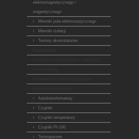
elektromagnetycznego i
magnetycznego
Mierniki pola elektrostatycznego
Mierniki izolacji
Testery akumulatorów
Rejestratory
Zasilacze laboratoryjne z regulacją
Oscyloskopy
Generatory i częstościomierze
Elementy automatyki
Autotransformatory
Czujniki
Czujniki temperatury
Czujniki Pt-100
Termoparowe