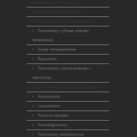
elektromagnetycznego
Przyrządy elektrostatyczne
Termometry i sondy temperatury
Termometry cyfrowe mierniki
temperatury
Sondy temperaturowe
Rejestrator
Termometry czterokanałowe z
rejestracją
Mierniki wielkości nieelektrycznych
Anemometry
Luksomierze
Poziomu dźwięku
Termohigrometry
Termometry elektroniczne