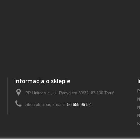
Informacja o sklepie
P
PP Unitor s.c., ul. Rydygiera 30/32, 87-100 Toruń
N
Skontaktuj się z nami:
56 659 96 52
N
N
K