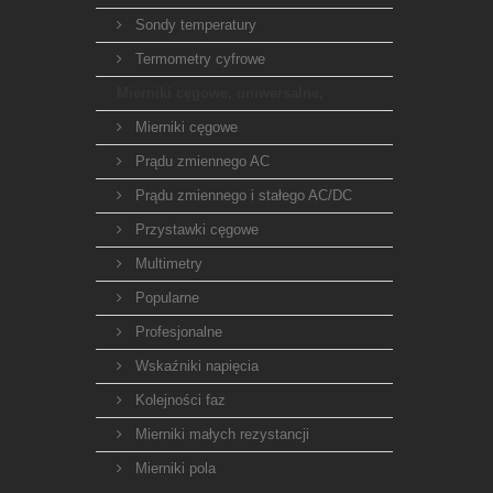
Sondy temperatury
Termometry cyfrowe
Mierniki cęgowe, uniwersalne,
Mierniki cęgowe
Prądu zmiennego AC
Prądu zmiennego i stałego AC/DC
Przystawki cęgowe
Multimetry
Popularne
Profesjonalne
Wskaźniki napięcia
Kolejności faz
Mierniki małych rezystancji
Mierniki pola