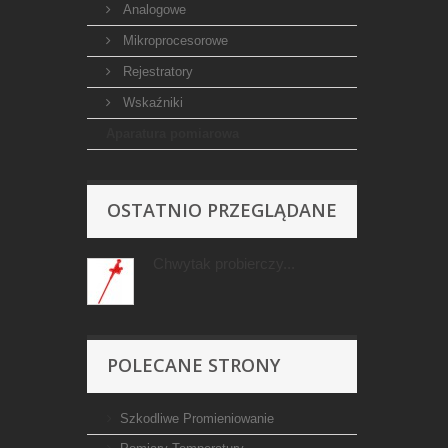
Analogowe
Mikroprocesorowe
Rejestratory
Wskaźniki
Aparatura pomiarowa
OSTATNIO PRZEGLĄDANE
Chwytak probierczy...
POLECANE STRONY
Szkodliwe Promieniowanie