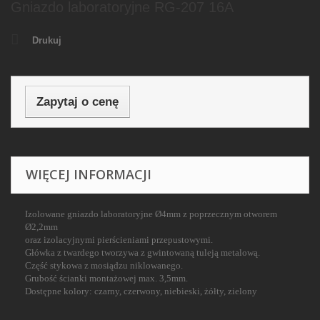
Gniazdo laboratoryjne RG-207 16A
Drukuj
Zapytaj o cenę
WIĘCEJ INFORMACJI
Izolowane gniazdo laboratoryjne Ø4mm z poprzecznym otworem
Ø2,2mm
oraz izolacyjnymi pierścieniami przepustowymi.
Główka z twardego tworzywa z gwintowaną tuleją metalową.
Część stykowa z mosiądzu niklowanego.
Grubość ścianki montażowej max. 3,5mm.
Dostępne kolory: czarny, czerwony, niebieski, żółty, zielony