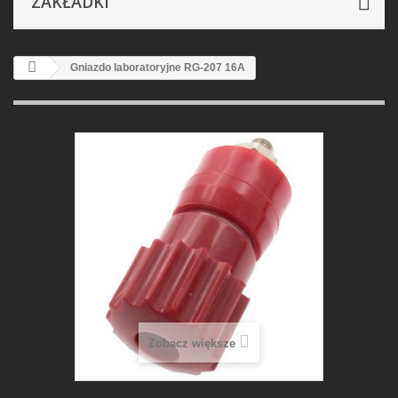
ZAKŁADKI
Gniazdo laboratoryjne RG-207 16A
Zobacz większe