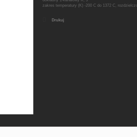
zakres temperatury (K) -200 C do 1372 C, rozdzielcz
Drukuj