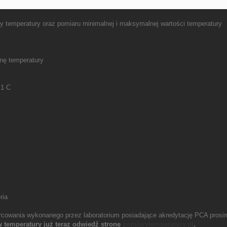
y temperatury oraz pomiaru minimalnej i maksymalnej wartości temperatury
nę temperatury
,1 C
ria
rcowania wykonanego przez laboratorium posiadające akredytację PCA prosim
w temperatury już teraz odwiedź stronę
pomiarytemperatury.pl
.