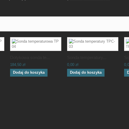
Dotykowa sonda te...
Sonda temperatury...
So
184,50 zł
0,00 zł
0,0
Dodaj do koszyka
Dodaj do koszyka
D