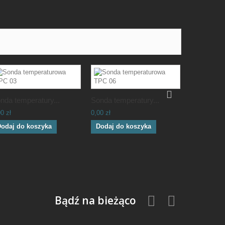
nda temperatury...
Sonda temperatury...
Sonda temp
0 zł
0,00 zł
0,00 zł
odaj do koszyka
Dodaj do koszyka
Dodaj do
Bądź na bieżąco