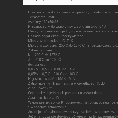
Przeznaczony do pomiarów temperatury i relatywnej zmian
Termometr 5 cyfr ,
wymiary 130x56x38
Przeznaczony do współpracy z sondami typu K / J
Mierzy temperaturę w jednym punkcie oraz relatywną zmia
Posiada zegar czasu rzeczywistego
Mierzy w jednostkach C, F, K
Mierzy w zakresie: -200 C do 1370 C ; z rozdzielczością 0
Zakres pomiaru:
K: - 200 C do 1372 C
J : - 210 C do 1200 C
dokładność:
0,05% + 0,5 C - 100C do 1372 C
0,05% + 0,7 C - 210 C do -100 C
Rejestruje wartości MAX i MIN
Zatrzymuje wynik pomiaru na wyświetlaczu HOLD
Auto Power Off
Opis funkcji i jednostek pomiaru na wyświetlaczu
Zasilanie: bateria 9V
Wyposażenie: sonda K, pokrowiec, instrukcja obsługi, bate
Świadectwo sprawdzenia
Jeżeli jesteś zainteresowany uzyskaniem świadectwa wzo
Jeżeli chcesz się dowiedzieć więcej na temat pomiaró