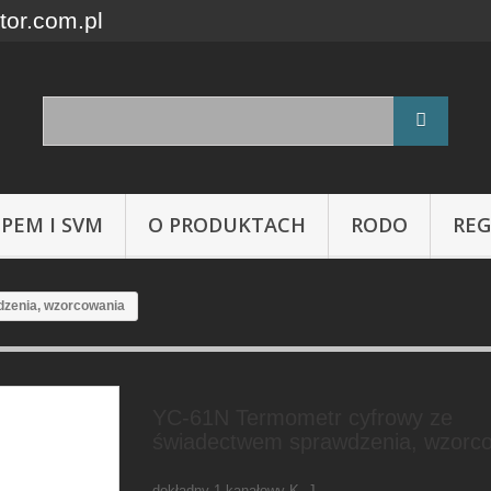
tor.com.pl
 PEM I SVM
O PRODUKTACH
RODO
RE
zenia, wzorcowania
YC-61N Termometr cyfrowy ze
świadectwem sprawdzenia, wzorc
dokładny 1-kanałowy K, J