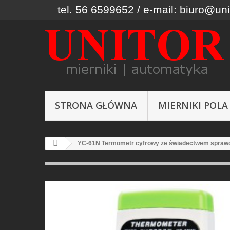
tel. 56 6599652 / e-mail: biuro@uni
STRONA GŁÓWNA
MIERNIKI POLA
YC-61N Termometr cyfrowy ze świadectwem sprawd