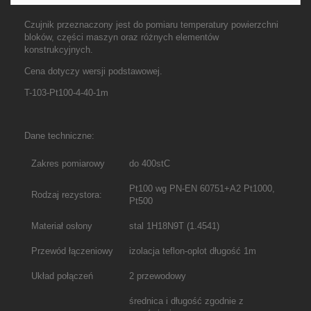
Czujnik przeznaczony jest do pomiaru temperatury powierzchni
bloków, części maszyn oraz różnych elementów
konstrukcyjnych.
Cena dotyczy wersji podstawowej.
T-103-Pt100-4-40-1m
Dane techniczne:
Zakres pomiarowy
do 400stC
Pt100 wg PN-EN 60751+A2 Pt1000,
Rodzaj rezystora:
Pt500
Materiał osłony
stal 1H18N9T (1.4541)
Przewód łączeniowy
izolacja teflon-oplot długość 1m
Układ połączeń
2 przewodowy
średnica i długość zgodnie z