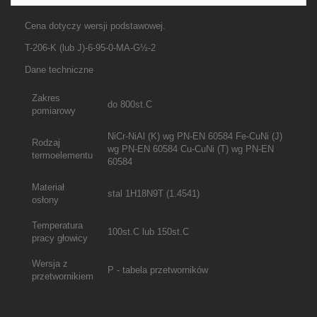
Cena dotyczy wersji podstawowej.
T-206-K (lub J)-6-95-0-MA-G½-2
Dane techniczne
Zakres
do 800st.C
pomiarowy
NiCr-NiAl (K) wg PN-EN 60584 Fe-CuNi (J)
Rodzaj
wg PN-EN 60584 Cu-CuNi (T) wg PN-EN
termoelementu
60584
Materiał
stal 1H18N9T (1.4541)
osłony
Temperatura
100st.C lub 150st.C
pracy głowicy
Wersja z
P - tabela przetworników
przetwornikiem