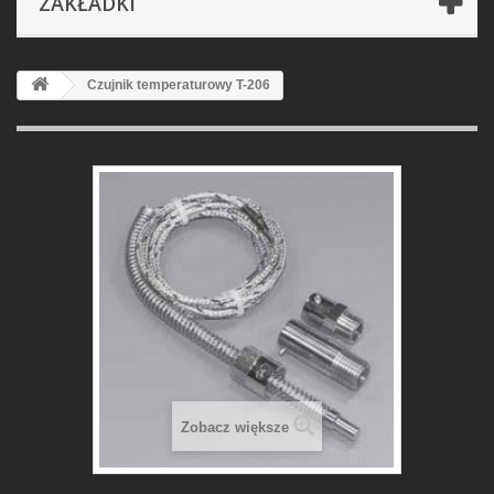
ZAKŁADKI
Czujnik temperaturowy T-206
Zobacz większe