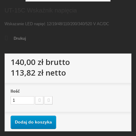
UT-15C Wskaźnik napięcia
Wskazanie LED napięć 12/19/48/110/200/340/520 V AC/DC
Drukuj
140,00 zł
brutto
113,82 zł
netto
Ilość
Dodaj do koszyka