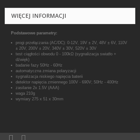
WIĘCEJ INFORMACJI
Podstawowe parametry:
progi przełączania (AC/DC): 0-12V, 19V ± 2V, 48V ± 6V, 110V
± 20V, 200V ± 20V, 340V ± 30V, 520V ± 30V
test ciągłości obwodu 0 - 100kΩ (sygnalizacja swiatło +
dźwięk)
badanie fazy 50Hz - 60Hz
automatyczna zmiana polaryzacji
sygnalizacja niskiego napięcia baterii
detektor napięcia zmiennego 100V - 690V; 50Hz - 400Hz
zasilanie 2x 1.5V (AAA)
waga 210g
wymiary 275 x 51 x 30mm