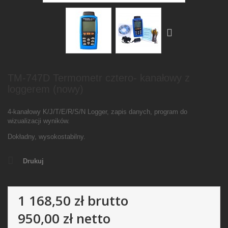
TM-747D Termometr cztero- kanałowy z
loggerem (nowy)
4-kanałowy K/J/T/E/R/S/N Logger, zapis danych, program do
wizualizacji wyników.
Dokładny, wysokostabilny.
Drukuj
1 168,50 zł
brutto
950,00 zł
netto