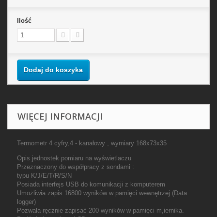
Ilość
Dodaj do koszyka
WIĘCEJ INFORMACJI
Termometr 4 cyfry,4 - kanałowy , wymiary 168x73x35
Opis jednostek pomiaru na wyświetlaczu
Przeznaczony do współpracy z sondami :
typu K/J/E/T/R/S/N
Posiada interfejs USB do komunikacji z komputerem
Umożliwia zapis 16800 wyników w pamięci wewnętrzej (Data
logger)
Pozwala ręcznie zapisać 200 wyników w pamięci m,iernika.