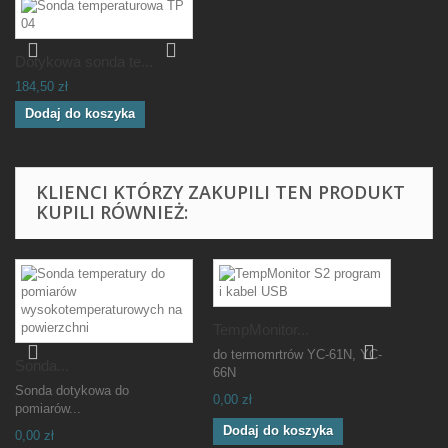
Dotykowa sonda te...
184,50 zł
Dodaj do koszyka
KLIENCI KTÓRZY ZAKUPILI TEN PRODUKT
KUPILI RÓWNIEŻ:
TempMonitor...
do termomrtrów YC-61N, YC-
Sonda...
66N
Sonda dotykowa do
0,00 zł
pomiarów...
Dodaj do koszyka
0,00 zł