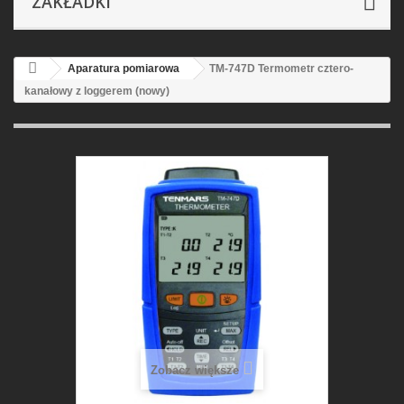
ZAKŁADKI
Aparatura pomiarowa
TM-747D Termometr cztero-
kanałowy z loggerem (nowy)
Zobacz większe