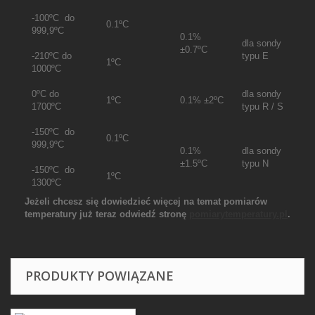
-100
ºC
do
0.1
ºC
999,9
ºC
0.1%
dla sondy
±0.7
ºC
-210
ºC
do
typu E
1
ºC
1000
ºC
0
ºC
do
dla sondy
1
ºC
0.1% ±2
ºC
1700
ºC
typu R / S
-150
ºC
do
0.1
ºC
999,9
ºC
0.1%
dla sondy
±1.5
ºC
typu N
-150
ºC
do
1
ºC
1300
ºC
Jeżeli chcesz się dowiedzieć więcej na temat pomiarów
temperatury już teraz odwiedź stronę
pomiarytemperatury.pl
.
PRODUKTY POWIĄZANE