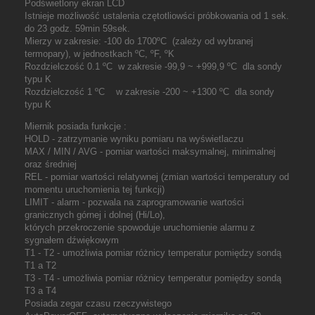
Podświetlony ekran LCD
Istnieje możliwość ustalenia czętotliowści próbkowania od 1 sek.
do 23 godz. 59min 59sek.
Mierzy w zakresie: -100 do 1700
ºC
(zależy od wybranej
termopary), w jednostkach
ºC
,
º
F,
º
K
Rozdzielczość 0.1
ºC
w zakresie -99,9 ~ +999,9
ºC
dla sondy
typu K
Rozdzielczość 1
ºC
w zakresie -200 ~ +1300
ºC
dla sondy
typu K
Miernik posiada funkcje :
HOLD - zatrzymanie wyniku pomiaru na wyświetlaczu
MAX / MIN / AVG - pomiar wartości maksymalnej, minimalnej
oraz średniej
REL - pomiar wartości relatywnej (zmian wartości temperatury od
momentu uruchomienia tej funkcji)
LIMIT - alarm - pozwala na zaprogramowanie wartości
granicznych górnej i dolnej (Hi/Lo),
których przekroczenie spowoduje uruchomienie alarmu z
sygnałem dźwiękowym
T1 - T2 - umożliwia pomiar różnicy temperatur pomiędzy sondą
T1 a T2
T3 - T4 - umożliwia pomiar różnicy temperatur pomiędzy sondą
T3 a T4
Posiada zegar czasu rzeczywistego