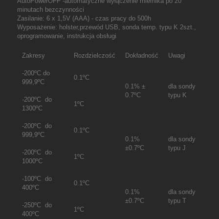
AutoPowerOFF -automatyczne wyłączenie miernika po 20
minutach bezczynności
Zasilanie: 6 x 1,5V (AAA) - czas pracy do 500h
Wyposażenie: holster,przewód USB, sonda temp. typu K 2szt.,
oprogramowanie, instrukcja obsługi
Zakresy
Rozdzielczość
Dokładność
Uwagi
-200
ºC
do
0.1
ºC
999,9
ºC
0.1% ±
dla sondy
0.7
ºC
typu K
-200
ºC
do
1
ºC
1300
ºC
-200
ºC
do
0.1
ºC
999,9
ºC
0.1%
dla sondy
±0.7
ºC
typu J
-200
ºC
do
1
ºC
1000
ºC
-100
ºC
do
0.1
ºC
400
ºC
0.1%
dla sondy
±0.7
ºC
typu T
-250
ºC
do
1
ºC
400
ºC