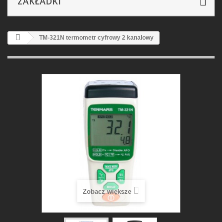
ZAKŁADKI
TM-321N termometr cyfrowy 2 kanałowy
Zobacz większe