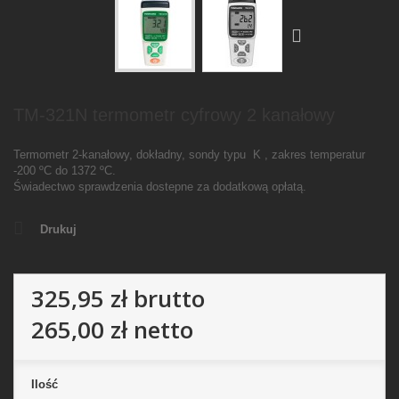
TM-321N termometr cyfrowy 2 kanałowy
Termometr 2-kanałowy, dokładny, sondy typu K , zakres temperatur
-200 ºC do 1372 ºC.
Świadectwo sprawdzenia dostepne za dodatkową opłatą.
Drukuj
325,95 zł
brutto
265,00 zł
netto
Ilość