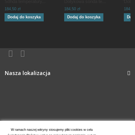
Sonda temperatury...
Dotykowa sonda te...
Dotyk
184,50 zł
184,50 zł
184,50
Dodaj do koszyka
Dodaj do koszyka
Dod
Nasza lokalizacja
Informacja o sklepie
W ramach naszej witryny stosujemy pliki cookies w celu