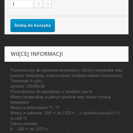
Dodaj do koszyka
WIĘCEJ INFORMACJI
Przeznaczony do pomiarów temperatury, różnicy temperatur oraz
pomiaru minimalnej, maksymalnej i średniej wartości temperatury
Termometr 4 cyfry ,
wymiary 130x56x38
Przeznaczony do współpracy z sondami typu K
Mierzy temperaturę w jednym punkcie oraz mierzy różnicę
temperatur
Mierzy w jednostkach ºC, ºF
Mierzy w zakresie: -200
do 1370
; z rozdzielczością 0,1
ºC
ºC
ºC
ºC
do 1000
Zakres pomiaru:
K: - 200
do 1372
ºC
ºC