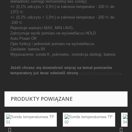
dokładność samego termometru( bez sondy):
+/- (0,1% odczytu + 0,5
) w zakresie temperatur - 100
do
ºC
ºC
1372
ºC
+/- (0,2% odczytu + 1,0
) w zakresie temperatur - 200
do
ºC
ºC
-100
ºC
Rejestruje wartości MAX, MIN i AVG,
Zatrzymuje wynik pomiaru na wyświetlaczu HOLD
Auto Power Off
Opis funkcji i jednostek pomiaru na wyświetlaczu
Zasilanie: bateria 9V
Wyposażenie: sonda K, pokrowiec, instrukcja obsługi, bateria
Jeżeli chcesz się dowiedzieć więcej na temat pomiarów
temperatury już teraz odwiedź stronę
pomiarytemperatury.pl
.
PRODUKTY POWIĄZANE