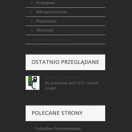
Analogowe
Mikroprocesorowe
Rejestratory
Wskaźniki
Aparatura pomiarowa
OSTATNIO PRZEGLĄDANE
TM-209 Luksomierz
Do pomiarów diod LED i innych
żródeł...
POLECANE STRONY
Szkodliwe Promieniowanie