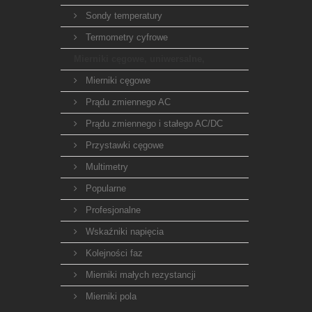
Sondy temperatury
Termometry cyfrowe
Mierniki cęgowe, uniwersalne,
Mierniki cęgowe
Prądu zmiennego AC
Prądu zmiennego i stałego AC/DC
Przystawki cęgowe
Multimetry
Popularne
Profesjonalne
Wskaźniki napięcia
Kolejności faz
Mierniki małych rezystancji
Mierniki pola