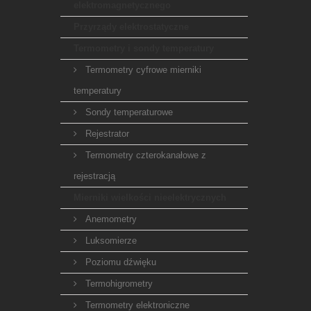
elektromagnetycznego
Przyrządy elektrostatyczne
Termometry i sondy temperatury
Termometry cyfrowe mierniki
temperatury
Sondy temperaturowe
Rejestrator
Termometry czterokanałowe z
rejestracją
Mierniki wielkości nieelektrycznych
Anemometry
Luksomierze
Poziomu dźwięku
Termohigrometry
Termometry elektroniczne