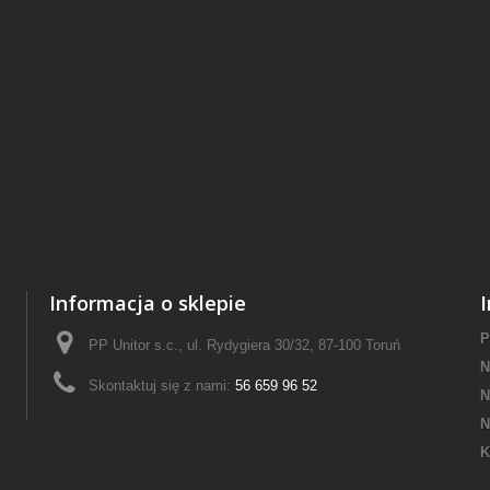
Informacja o sklepie
P
PP Unitor s.c., ul. Rydygiera 30/32, 87-100 Toruń
N
Skontaktuj się z nami:
56 659 96 52
N
N
K