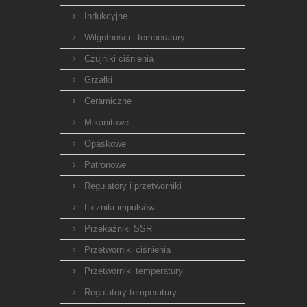
Indukcyjne
Wilgotności i temperatury
Czujniki ciśnienia
Grzałki
Ceramiczne
Mikanitowe
Opaskowe
Patronowe
Regulatory i przetworniki
Liczniki impulsów
Przekaźniki SSR
Przetworniki ciśnienia
Przetworniki temperatury
Regulatory temperatury