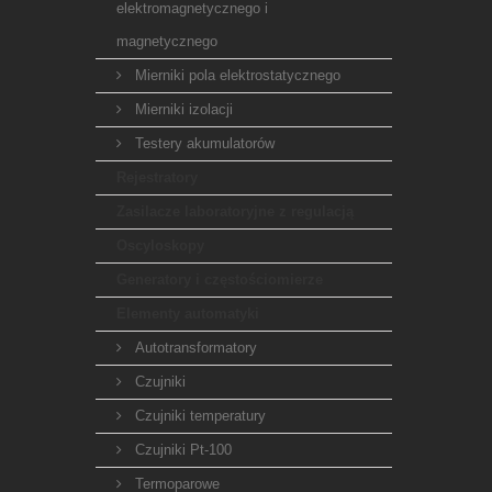
elektromagnetycznego i
magnetycznego
Mierniki pola elektrostatycznego
Mierniki izolacji
Testery akumulatorów
Rejestratory
Zasilacze laboratoryjne z regulacją
Oscyloskopy
Generatory i częstościomierze
Elementy automatyki
Autotransformatory
Czujniki
Czujniki temperatury
Czujniki Pt-100
Termoparowe