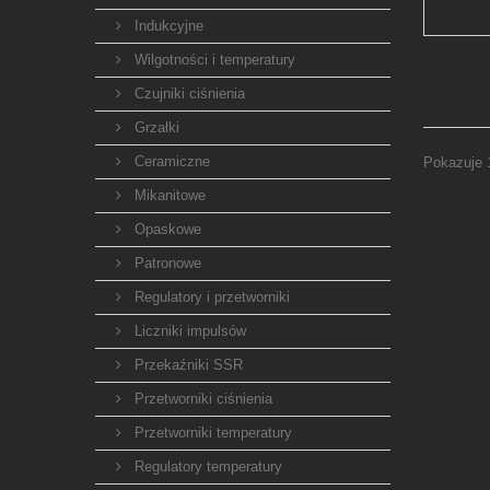
Indukcyjne
Wilgotności i temperatury
Czujniki ciśnienia
Grzałki
Ceramiczne
Pokazuje 
Mikanitowe
Opaskowe
Patronowe
Regulatory i przetworniki
Liczniki impulsów
Przekaźniki SSR
Przetworniki ciśnienia
Przetworniki temperatury
Regulatory temperatury