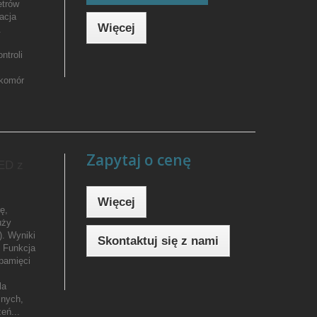
etrów
acja
Więcej
.
ntroli
 komór
Zapytaj o cenę
ED z
Więcej
ę,
uży
. Wyniki
Skontaktuj się z nami
. Funkcja
pamięci
la
znych,
eń...