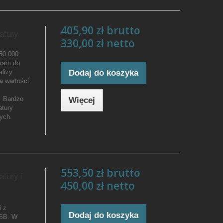
405,90 zł brutto
atury
330,00 zł netto
 50 000
gram do
alizy
Dodaj do koszyka
a wartości
. Bardzo
Więcej
atury
ych.
553,50 zł brutto
tury i
450,00 zł netto
i z
Dodaj do koszyka
USB. W