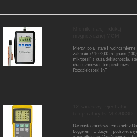
Miernik małej indukcji
magnetycznej MGM
Mierzy pola stałe i wolnozmienne
zakresie +/-1999,99 miligauss (199
mikrotesli) z dużą dokładnością, sta
długoczasową i temperaturową .
Rozdzielczość 1nT
12-kanałowy rejestrator
temperatury BTM-4208SD
Dwunasto-kanałowy termometr z Da
Loggerem, z dużym, podświetlan
wyświetlaczem. Współpracuje z te