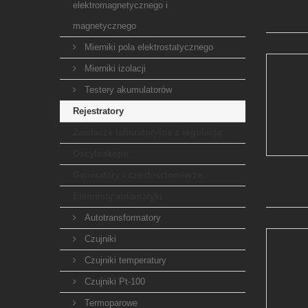
elektromagnetycznego i
magnetycznego
Mierniki pola elektrostatycznego
Mierniki izolacji
Testery akumulatorów
Rejestratory
Zasilacze laboratoryjne z regulacją
Oscyloskopy
Generatory i częstościomierze
Elementy automatyki
Autotransformatory
Czujniki
Czujniki temperatury
Czujniki Pt-100
Termoparowe