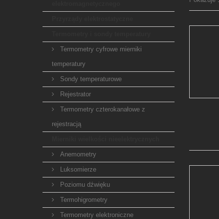
elektromagnetycznego
Przyrządy elektrostatyczne
Termometry i sondy temperatury
Termometry cyfrowe mierniki
temperatury
Sondy temperaturowe
Rejestrator
Termometry czterokanałowe z
rejestracją
Mierniki wielkości nieelektrycznych
Anemometry
Luksomierze
Poziomu dźwięku
Termohigrometry
Termometry elektroniczne