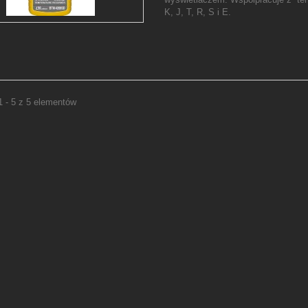
K, J, T, R, S i E.
1 - 5 z 5 elementów