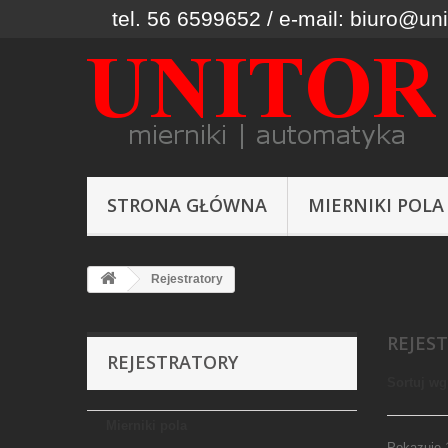
tel. 56 6599652 / e-mail: biuro@uni
STRONA GŁÓWNA
MIERNIKI POLA
Rejestratory
REJES
REJESTRATORY
Sortuj wg
Mierniki pola
Pokazuje 