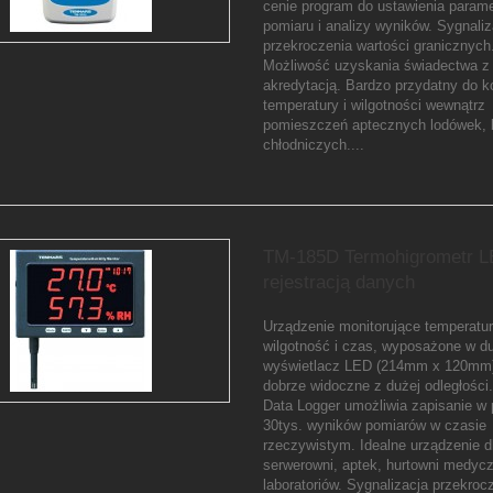
cenie program do ustawienia param
pomiaru i analizy wyników. Sygnaliz
przekroczenia wartości granicznych
Możliwość uzyskania świadectwa z
akredytacją. Bardzo przydatny do ko
temperatury i wilgotności wewnątrz
pomieszczeń aptecznych lodówek,
chłodniczych....
TM-185D Termohigrometr L
rejestracją danych
Urządzenie monitorujące temperatur
wilgotność i czas, wyposażone w d
wyświetlacz LED (214mm x 120mm)
dobrze widoczne z dużej odległości
Data Logger umożliwia zapisanie w 
30tys. wyników pomiarów w czasie
rzeczywistym. Idealne urządzenie d
serwerowni, aptek, hurtowni medyc
laboratoriów. Sygnalizacja przekrocz