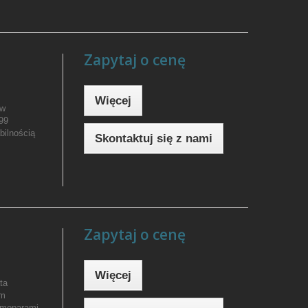
Zapytaj o cenę
Więcej
 w
,99
bilnością
Skontaktuj się z nami
Zapytaj o cenę
Więcej
ta
ym
rmoparami