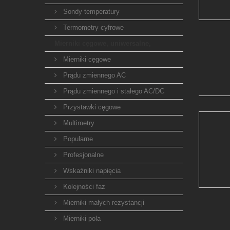
Sondy temperatury
Termometry cyfrowe
Mierniki cęgowe, uniwersalne,
Mierniki cęgowe
Prądu zmiennego AC
Prądu zmiennego i stałego AC/DC
Przystawki cęgowe
Multimetry
Popularne
Profesjonalne
Wskaźniki napięcia
Kolejności faz
Mierniki małych rezystancji
Mierniki pola