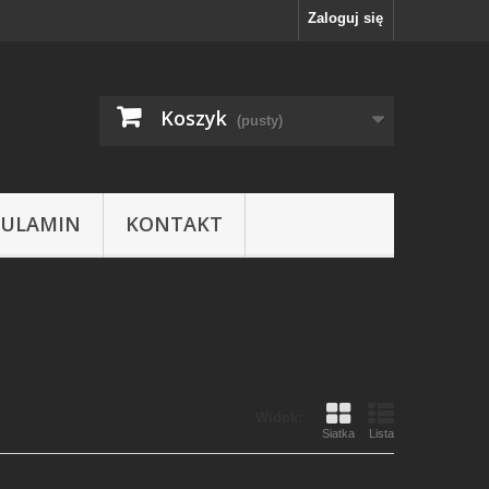
Zaloguj się
Koszyk
(pusty)
GULAMIN
KONTAKT
Widok:
Siatka
Lista