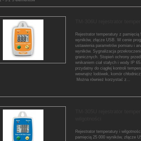
TM-306U rejestrator temper
Rejestrator temperatury z pamięcią
wyników, złącze USB. W cenie pro
ustawienia parametrów pomiaru i an
wyników. Sygnalizacja przekroczeni
granicznych. Stopień ochrony przed
wnikaniem ciał stałych i wody IP 65
przydatny do ciągłej kontroli temper
wewnątrz lodówek, komór chłodnicz
Można również korzystać z...
TM-305U rejestrator tempera
wilgotności
Rejestrator temperatury i wilgotnośc
pamięcią 25 000 wyników, złącze 