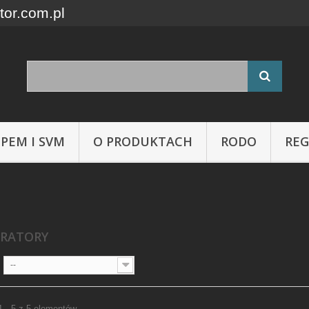
tor.com.pl
 PEM I SVM
O PRODUKTACH
RODO
RE
TRATORY
--
1 - 5 z 5 elementów