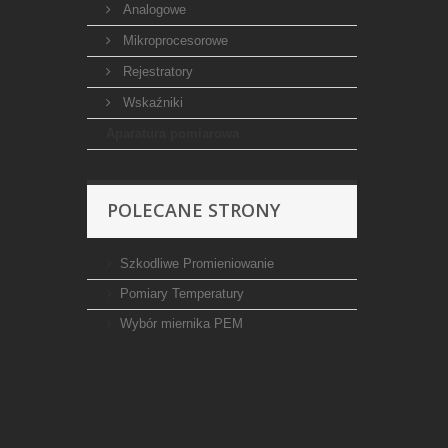
Analogowe
Mikroprocesorowe
Rejestratory
Wskaźniki
Aparatura pomiarowa
POLECANE STRONY
Szkodliwe Promieniowanie
Pomiary Temperatury
Wybór miernika PEM