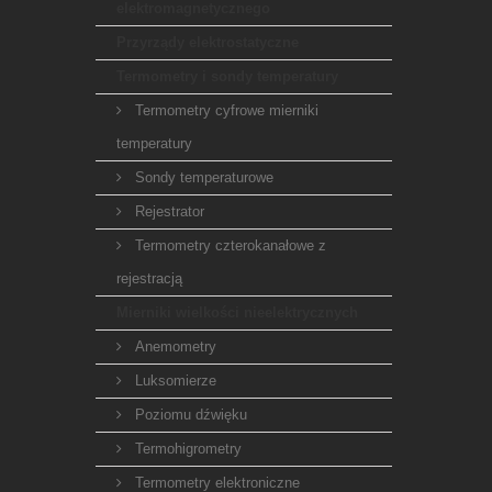
elektromagnetycznego
Przyrządy elektrostatyczne
Termometry i sondy temperatury
Termometry cyfrowe mierniki
temperatury
Sondy temperaturowe
Rejestrator
Termometry czterokanałowe z
rejestracją
Mierniki wielkości nieelektrycznych
Anemometry
Luksomierze
Poziomu dźwięku
Termohigrometry
Termometry elektroniczne