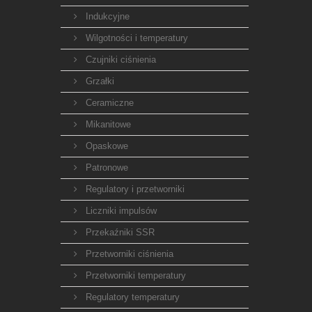
Indukcyjne
Wilgotności i temperatury
Czujniki ciśnienia
Grzałki
Ceramiczne
Mikanitowe
Opaskowe
Patronowe
Regulatory i przetworniki
Liczniki impulsów
Przekaźniki SSR
Przetworniki ciśnienia
Przetworniki temperatury
Regulatory temperatury