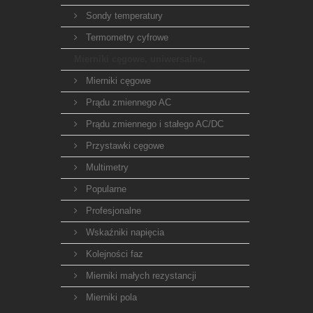
Sondy temperatury
Termometry cyfrowe
Mierniki cęgowe, uniwersalne,
Mierniki cęgowe
Prądu zmiennego AC
Prądu zmiennego i stałego AC/DC
Przystawki cęgowe
Multimetry
Popularne
Profesjonalne
Wskaźniki napięcia
Kolejności faz
Mierniki małych rezystancji
Mierniki pola