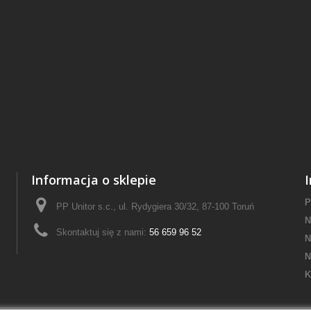
Informacja o sklepie
P
PP Unitor s.c., ul. Rydygiera 30/32, 87-100 Toruń
N
Skontaktuj się z nami:
56 659 96 52
N
N
K