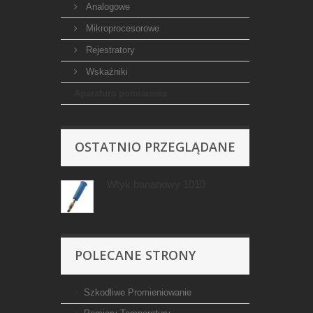
Analogowe
Mikroprocesorowe
Rejestratory
Wskaźniki
Aparatura pomiarowa
OSTATNIO PRZEGLĄDANE
Wtyk bananowy 1010
POLECANE STRONY
Szkodliwe Promieniowanie