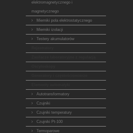
elektromagnetycznego i
magnetycznego
Mierniki pola elektrostatycznego
Mierniki izolacji
Testery akumulatorów
Rejestratory
Zasilacze laboratoryjne z regulacją
Oscyloskopy
Generatory i częstościomierze
Elementy automatyki
Autotransformatory
Czujniki
Czujniki temperatury
Czujniki Pt-100
Termoparowe