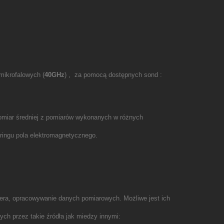
mikrofalowych (
40GHz
) , za pomocą dostępnych sond :
 Pomiar średniej z pomiarów wykonanych w różnych
ingu pola elektromagnetycznego.
tera, opracowywanie danych pomiarowych. Możliwe jest ich
ch przez takie źródła jak miedzy innymi: