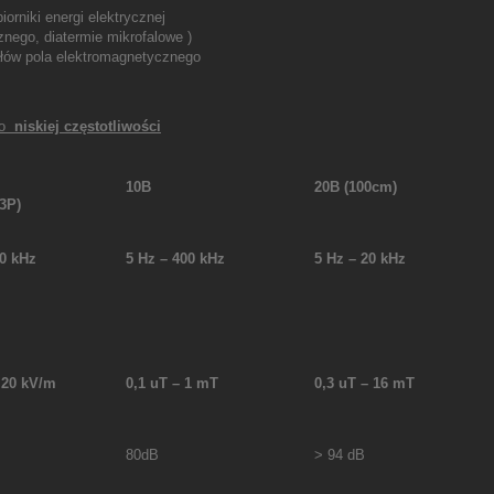
biorniki energi elektrycznej
nego, diatermie mikrofalowe )
ałów pola elektromagnetycznego
ego
niskiej częstotliwości
10B
20B
(100cm)
33P)
00 kHz
5 Hz – 400 kHz
5 Hz – 20 kHz
– 20 kV/m
0,1
u
T – 1 mT
0,3
u
T – 16 mT
80dB
> 94 dB