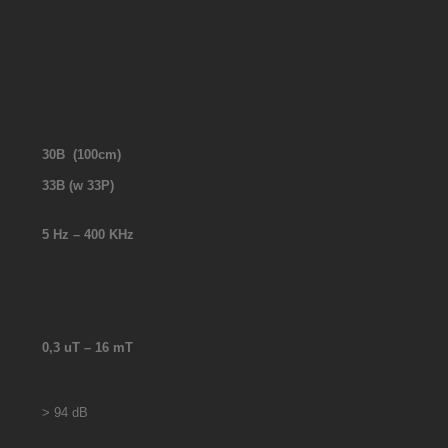
30B
(100cm)
33B
(w 33P)
5 Hz – 400 KHz
0,3
u
T – 16 mT
> 94 dB