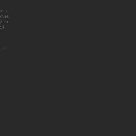
iomu
wnież
ątem
ji
utaj