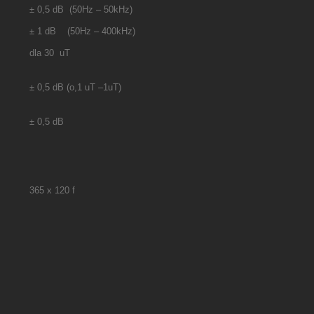
± 0,5 dB (50Hz – 50kHz)
± 1 dB (50Hz – 400kHz)
dla 30 uT
± 0,5 dB (o,1 uT –1uT)
± 0,5 dB
365 x 120 f