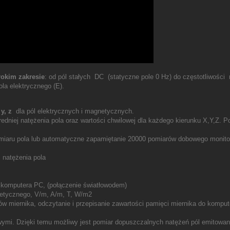
rokim zakresie
: od pól stałych DC (statyczne pole 0 Hz) do częstotliwości 
la elektrycznego (E).
 y, z
dla pól elektrycznych i magnetycznych.
średniej natężenia pola oraz wartości chwilowej dla każdego kierunku X,Y,Z.
aru pola lub automatyczne zapamiętanie 20000 pomiarów dobowego monitor
 natężenia pola
y komputera PC, (połączenie światłowodem)
netycznego, V/m, A/m, T, W/m2
ów miernika, odczytanie i przepisanie zawartości pamięci miernika do kompu
mi. Dzięki temu możliwy jest pomiar dopuszczalnych natężeń pól emitowany