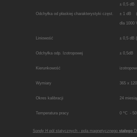
± 0,5 dB
Odchyłka od płaskiej charakterystyki częst.
± 1 dB (
dla 1000
Liniowość
± 0,5 dB 
Odchyłka odp. Izotropowej
± 0,5dB
Kierunkowość
izotropow
Wymiary
365 x 120
Okres kalibracji
24 miesi
o
Temperatura pracy
0
C - 5
Sondy H pól statycznych - pola magnetycznego
stałego
D