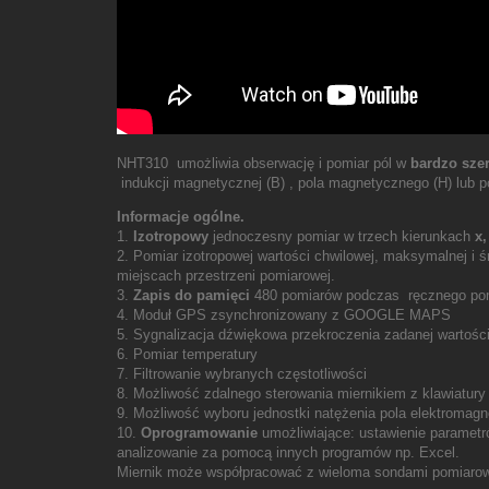
NHT310 umożliwia obserwację i pomiar pól w
bardzo sze
indukcji magnetycznej (B) , pola magnetycznego (H) lub po
Informacje ogólne.
1.
Izotropowy
jednoczesny pomiar w trzech kierunkach
x,
2. Pomiar izotropowej wartości chwilowej, maksymalnej i 
miejscach przestrzeni pomiarowej.
3.
Zapis do pamięci
480 pomiarów podczas ręcznego pomi
4. Moduł GPS zsynchronizowany z GOOGLE MAPS
5. Sygnalizacja dźwiękowa przekroczenia zadanej wartości
6. Pomiar temperatury
7. Filtrowanie wybranych częstotliwości
8. Możliwość zdalnego sterowania miernikiem z klawiatur
9. Możliwość wyboru jednostki natężenia pola elektromag
10.
Oprogramowanie
umożliwiające: ustawienie parametr
analizowanie za pomocą innych programów np. Excel.
Miernik może współpracować z wieloma sondami pomiarowy