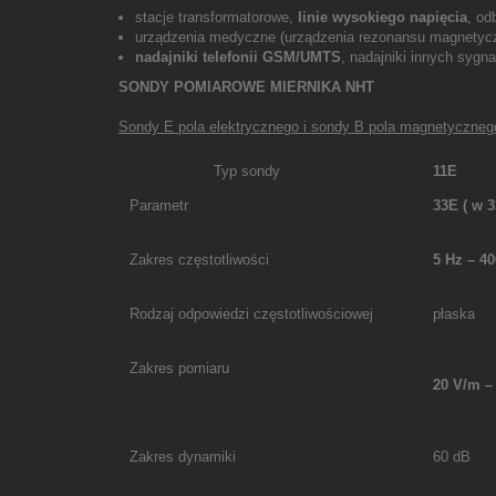
stacje transformatorowe,
linie wysokiego napięcia
, od
urządzenia medyczne (urządzenia rezonansu magnetycz
nadajniki telefonii GSM/UMTS
, nadajniki innych sygn
SONDY POMIAROWE MIERNIKA NHT
Sondy E pola elektrycznego i sondy B pola magnetyczn
Typ sondy
11E
Parametr
33E
( w 
Zakres częstotliwości
5 Hz – 4
Rodzaj odpowiedzi częstotliwościowej
płaska
Zakres pomiaru
20 V/m 
Zakres dynamiki
60 dB