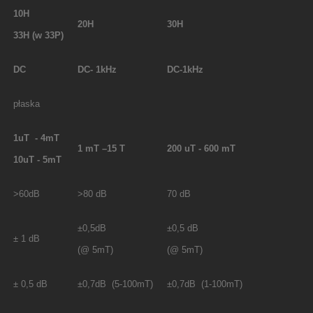
10H
20H
30H
33H
(w 33P)
DC
DC- 1kHz
DC-1kHz
płaska
1uT - 4mT
1 mT
–
15 T
200
u
T - 600 mT
10
uT
- 5mT
>60dB
>80 dB
70 dB
±0,5dB
±0,5 dB
± 1 dB
(@ 5mT)
(@ 5mT)
± 0,5 dB
±0,7dB (5-100mT)
±0,7dB (1-100mT)