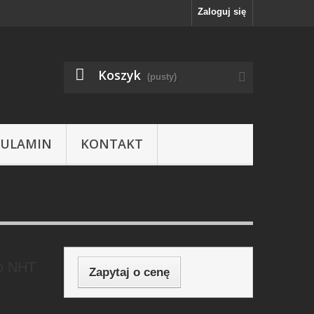
Zaloguj się
Koszyk
(pusty)
GULAMIN
KONTAKT
go NHT
Zapytaj o cenę