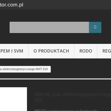
tor.com.pl
 PEM I SVM
O PRODUKTACH
RODO
RE
ola elektromagnetycznego NHT 310
Miernik pola elektromagnetyczne
310
NHT310
szerokopasmowy analizator pola