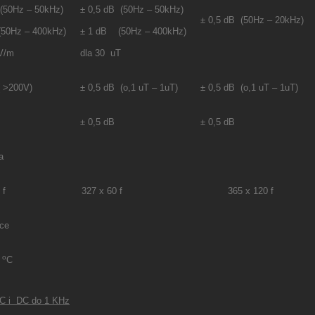
 (50Hz – 50kHz)
± 0,5 dB (50Hz – 50kHz)
± 0,5 dB (50Hz – 20kHz)
50Hz – 400kHz)
± 1 dB (50Hz – 400kHz)
 V/m
dla 30 uT
( >200V)
± 0,5 dB (o,1 uT – 1uT)
± 0,5 dB (o,1 uT – 1uT)
± 0,5 dB
± 0,5 dB
a
 f
327 x 60 f
365 x 120 f
ące
o
0
C
C i DC do 1 KHz