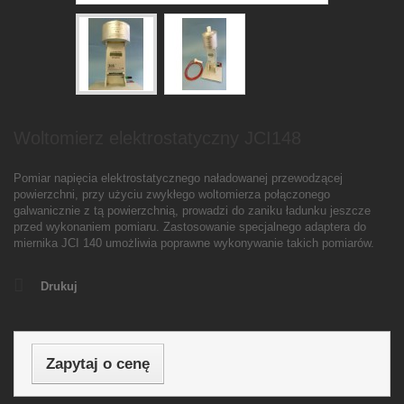
Woltomierz elektrostatyczny JCI148
Pomiar napięcia elektrostatycznego naładowanej przewodzącej
powierzchni, przy użyciu zwykłego woltomierza połączonego
galwanicznie z tą powierzchnią, prowadzi do zaniku ładunku jeszcze
przed wykonaniem pomiaru. Zastosowanie specjalnego adaptera do
miernika JCI 140 umożliwia poprawne wykonywanie takich pomiarów.
Drukuj
Zapytaj o cenę