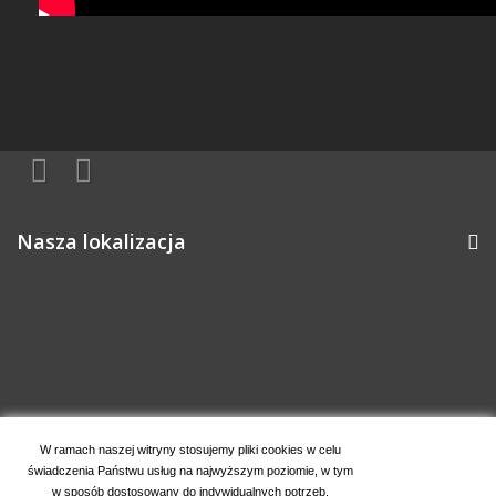
Nasza lokalizacja
Informacja o sklepie
W ramach naszej witryny stosujemy pliki cookies w celu
świadczenia Państwu usług na najwyższym poziomie, w tym
Moje konto
w sposób dostosowany do indywidualnych potrzeb.