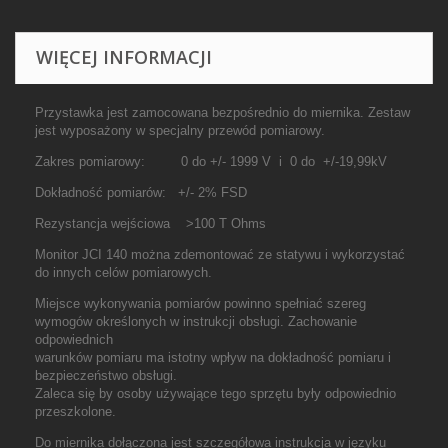
WIĘCEJ INFORMACJI
Przystawka jest zamocowana bezpośrednio do miernika. Zestaw
jest wyposażony w specjalny przewód pomiarowy.
Zakres pomiarowy: 0 do +/- 1999 V i 0 do +/-19,99kV
Dokładność pomiarów: +/- 2% FSD
Rezystancja wejściowa >100 T Ohms
Monitor JCI 140 można zdemontować ze statywu i wykorzystać
do innych celów pomiarowych.
Miejsce wykonywania pomiarów powinno spełniać szereg
wymogów określonych w instrukcji obsługi. Zachowanie
odpowiednich
warunków pomiaru ma istotny wpływ na dokładność pomiaru i
bezpieczeństwo obsługi.
Zaleca się by osoby używające tego sprzętu były odpowiednio
przeszkolone.
Do miernika dołączona jest szczegółowa instrukcja w języku