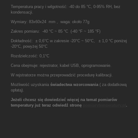
Temperatura pracy i wilgotność: -40 do 85 °C, 0-95% RH, bez
kondensacji.
Wymiary: 83x60x24 mm , waga: około 77g
Zakres pomiaru: -40 °C ~ 85 °C (-40 °F ~ 185 °F)
Dokładność: ± 0,6°C w zakresie -20°C ~ 50°C, ± 1,0 °C poniżej
-20°C, powyżej 50°C
Rozdzielczość: 0,1°C
Cena obejmuje: rejestrator, kabel USB, oprogramowanie.
W rejstratorze można przeprowadzić procedurę kalibracji.
Możliwość uzyskania
świadectwa wzorcowania
( za dodatkową
opłatą).
Jeżeli chcesz się dowiedzieć więcej na temat pomiarów
temperatury już teraz odwiedź stronę
pomiarytemperatury.pl
.