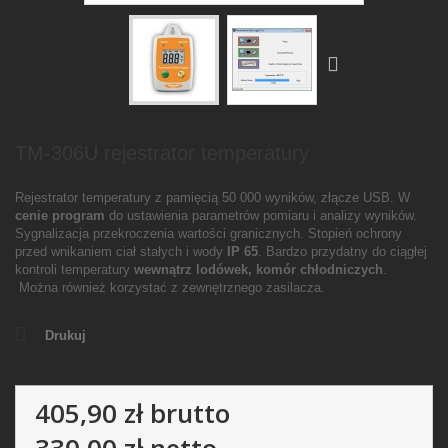
TM-306U rejestrator temperatury
Rejestrator temperatury z pamięcią 50 000 wyników, złącze USB. W
cenie program
do ustawienia parametrów pomiaru i analizy wyników.
Sygnalizacja przekroczenia wartości granicznych. Stopień ochrony
przed wnikaniem ciał stałych i wody
IP 65
. Bardzo przydatny do ciągłej
kontroli temperatury
wewnątrz lodówek, komór chłodniczych
.
Można również korzystać z zewnętrznego zasilacza.
Drukuj
405,90 zł
brutto