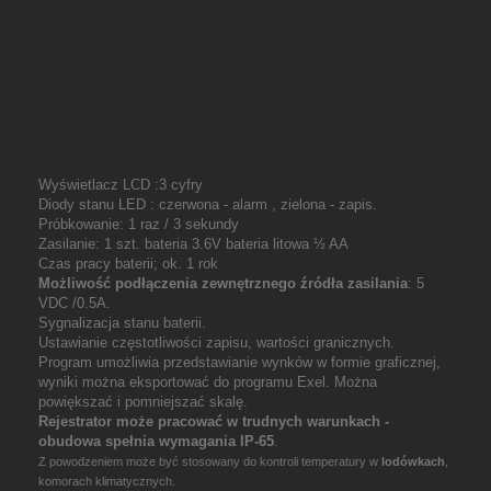
Wyświetlacz LCD :3 cyfry
Diody stanu LED : czerwona - alarm , zielona - zapis.
Próbkowanie: 1 raz / 3 sekundy
Zasilanie: 1 szt. bateria 3.6V bateria litowa ½ AA
Czas pracy baterii; ok. 1 rok
Możliwość podłączenia zewnętrznego źródła zasilania
: 5
VDC /0.5A.
Sygnalizacja stanu baterii.
Ustawianie częstotliwości zapisu, wartości granicznych.
Program umożliwia przedstawianie wynków w formie graficznej,
wyniki można eksportować do programu Exel. Można
powiększać i pomniejszać skalę.
Rejestrator może pracować w trudnych warunkach -
obudowa spełnia wymagania
IP-65
.
Z powodzeniem może być stosowany do kontroli temperatury w
lodówkach
,
komorach klimatycznych.