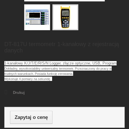
DT-817U termometr 1-kanałowy z rejestracją
danych
1-kanałowy K/J/T/E/R/S/N Logger, złącze optyczne, USB, Program
Dokładny, wysokostabilny uniwersalny termometr.
Przeznaczony do pracy w
trudnych warunkach. Posiada funkcję zerowania.
Wykonuje 4 pomiary na sekundę.
Drukuj
Zapytaj o cenę