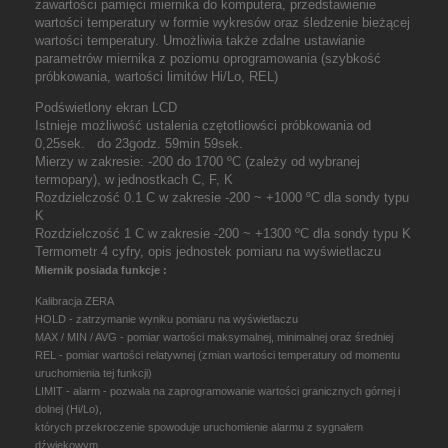
zawartości pamięci miernika do komputera, przedstawienie
wartości temperatury w formie wykresów oraz śledzenie bieżącej
wartości temperatury. Umożliwia także zdalne ustawianie
parametrów miernika z poziomu oprogramowania (szybkość
próbkowania, wartości limitów Hi/Lo, REL)
Podświetlony ekran LCD
Istnieje możliwość ustalenia czętotliowści próbkowania od
0,25sek. do 23godz. 59min 59sek.
Mierzy w zakresie: -200 do 1700 ºC (zależy od wybranej
termopary), w jednostkach C, F, K
Rozdzielczość 0.1 C w zakresie -200 ~ +1000 ºC dla sondy typu
K
Rozdzielczość 1 C w zakresie -200 ~ +1300 ºC dla sondy typu K
Termometr 4 cyfry, opis jednostek pomiaru na wyświetlaczu
Miernik posiada funkcje :
Kalibracja ZERA
HOLD - zatrzymanie wyniku pomiaru na wyświetlaczu
MAX / MIN / AVG - pomiar wartości maksymalnej, minimalnej oraz średniej
REL - pomiar wartości relatywnej (zmian wartości temperatury od momentu
uruchomienia tej funkcji)
LIMIT - alarm - pozwala na zaprogramowanie wartości granicznych górnej i
dolnej (Hi/Lo),
których przekroczenie spowoduje uruchomienie alarmu z sygnałem
dźwiękowym