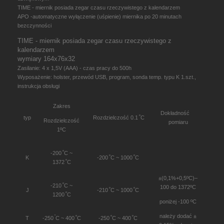
TIME - miernik posiada zegar czasu rzeczywistego z kalendarzem
APO -automatyczne wyłączenie (uśpienie) miernika po 20 minutach
bezczynności
TIME - miernik posiada zegar czasu rzeczywistego z
kalendarzem
wymiary 164x76x32
Zasilanie: 4 x 1,5V (AAA) - czas pracy do 500h
Wyposażenie: holster, przewód USB, program, sonda temp. typu K 1.szt.,
instrukcja obsługi
Zakres
Dokładność
º
typ
Rozdzielczość
0.1
C
Rozdzielczość
pomiaru
1ºC
º
-200
C ~
º
º
K
-200
C ~ 1000
C
º
1372
C
±(0,1%+0,5ºC)–
º
-210
C ~
100 do 1372ºC
º
º
J
-210
C ~ 1000
C
º
1200
C
poniżej -100 ºC
należy dodać ±
º
º
º
º
T
-250
C ~ 400
C
-250
C ~ 400
C