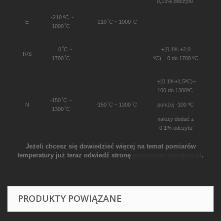
0,15% odczytu
-210 ºC ~
º
º
E
-210
C ~ 1000
C
º
1000
C
º
0
C ~
±(0,1% +2,0
R/S
º
1700
C
ºC) 0 do 1700 ºC
±(0,1%+1,5ºC)–
100 do 1300ºC
º
-150
C ~
º
º
N
-150
C ~ 1300
C
poniżej -100 ºC
º
1300
C
należy dodać ±
0,1% odczytu
Jeżeli chcesz się dowiedzieć więcej na temat pomiarów
temperatury już teraz odwiedź stronę
pomiarytemperatury.pl
.
PRODUKTY POWIĄZANE