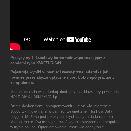
Precyzyjny 1- kanałowy termometr współpracujący z
sondami typu K/J/E/T/R/S/N
Rejestruje wyniki w pamięci wewnętrznej miernika jak
również przez złącze optyczne i port USB współpracuje z
komputerem.
Miernik posiada wiele funkcji dostępnych z klawiatury przyrządu
HOLD MAX / MIN / AVG itp.
Dzięki doskonałemu oprogramowaniu u możliwia rejestrację
10000 wyników/ kanał w pamięci wewnętrznej ( funkcja Data
Logger). Możliwe jest przesyłanie tych danych do komputera.
Miernik może również rejestrować wyniki i wysyłać do komputera
w trybie on-line. Oprogramowanie umożliwia odczytanie