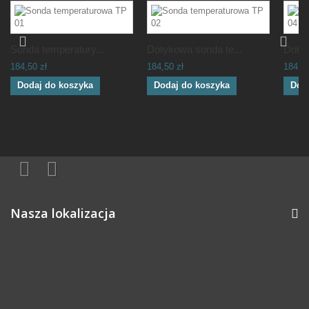
Sonda temperatury...
Dotykowa sonda te...
Dotyk
184,50 zł
184,50 zł
184,50
Dodaj do koszyka
Dodaj do koszyka
Dod
Nasza lokalizacja