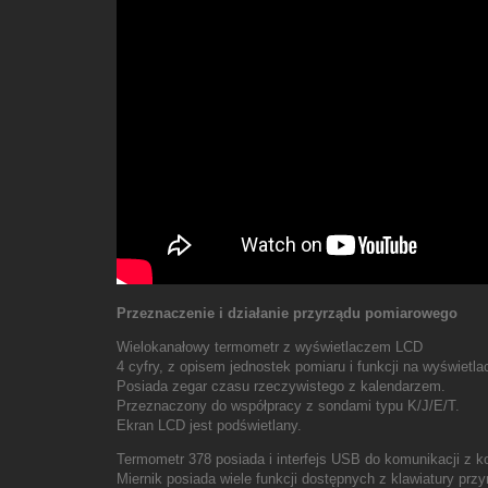
Przeznaczenie i działanie przyrządu pomiarowego
Wielokanałowy termometr z wyświetlaczem LCD
4 cyfry, z opisem jednostek pomiaru i funkcji na wyświetla
Posiada zegar czasu rzeczywistego z kalendarzem.
Przeznaczony do współpracy z sondami typu K/J/E/T.
Ekran LCD jest podświetlany.
Termometr 378 posiada i interfejs USB do komunikacji
Miernik posiada wiele funkcji dostępnych z klawiatury prz