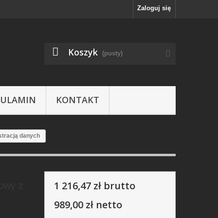
Zaloguj się
Koszyk
(pusty)
GULAMIN
KONTAKT
stracją danych
1 216,47 zł
brutto
owy z
989,00 zł
netto