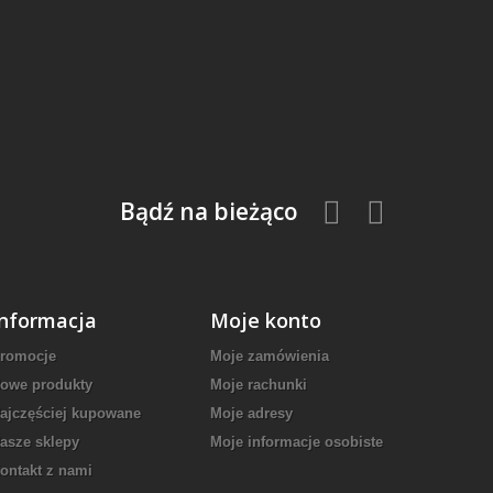
Bądź na bieżąco
Informacja
Moje konto
romocje
Moje zamówienia
owe produkty
Moje rachunki
ajczęściej kupowane
Moje adresy
asze sklepy
Moje informacje osobiste
ontakt z nami