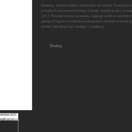
Dokładny, wysokostabilny uniwersalny termometr.
Przeznaczon
w trudnych warunkach.Posiada 4 kanały, współpracuje z termo
,J,E,T. Posiada funkcję zerowania. Zapisuje wyniki w wewnętrz
pamięci.Program umożliwia przedstawianie wyników w wersji gra
postaci tabel.Może być zasilany z zasilacza.
Drukuj