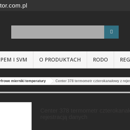
tor.com.pl
 PEM I SVM
O PRODUKTACH
RODO
RE
frowe mierniki temperatury
Center 378 termometr czterokanałowy z reje
Center 378 termometr czterokanał
rejestracją danych