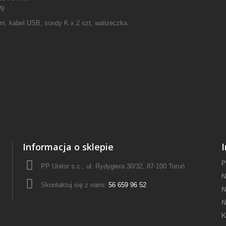
0g
ram, kabel USB, sondy K x 2 szt, walizeczka.
Informacja o sklepie
P
PP Unitor s.c., ul. Rydygiera 30/32, 87-100 Toruń
N
Skontaktuj się z nami:
56 659 96 52
N
N
K