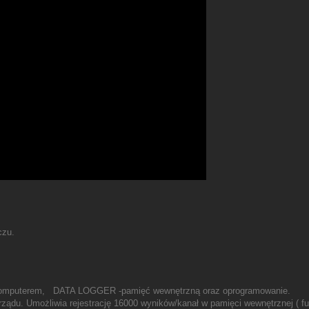
czu.
 z komputerem, DATA LOGGER -pamięć wewnętrzną oraz oprogramowanie.
yrządu. Umożliwia rejestrację 16000 wyników/kanał w pamięci wewnętrznej ( f