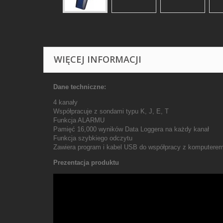
WIĘCEJ INFORMACJI
Dane techniczne:
4 kanały
Współpracuje z sondami typu K, J, E, T
Funkcja ALARMU
Pamięć 16,000 wyników Data Loggera na każdy kanał
Funkcja szybkiego odczytu
Zawiera program i kabel USB do współpracy z komputere
Prezentacja produktu