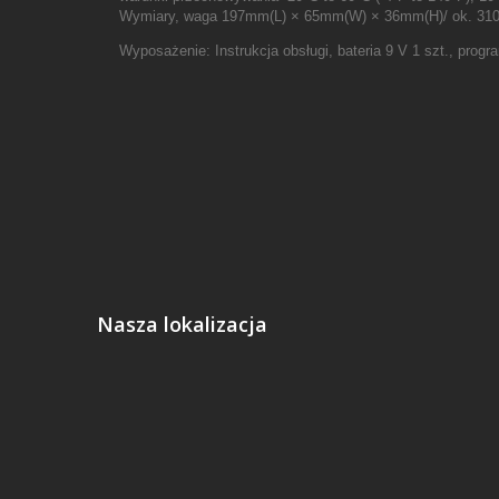
Wymiary, waga 197mm(L) × 65mm(W) × 36mm(H)/ ok. 31
Wyposażenie: Instrukcja obsługi, bateria 9 V 1 szt., prog
Nasza lokalizacja