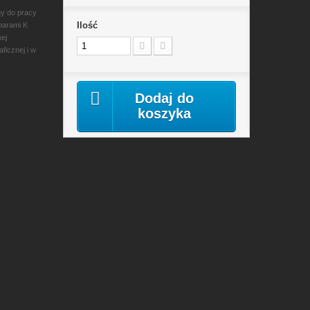
y do pracy
Ilość
parami K
nej
ficznej i w
Dodaj do
koszyka