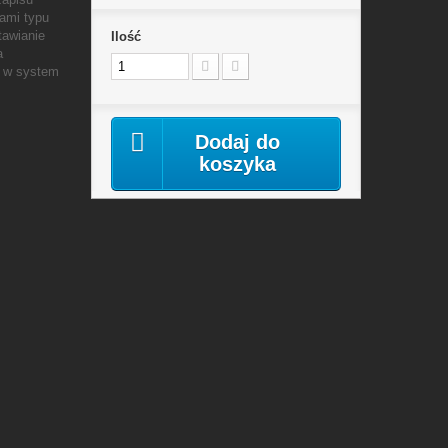
ami typu
tawianie
Ilość
a
 w system
i
Dodaj do
koszyka