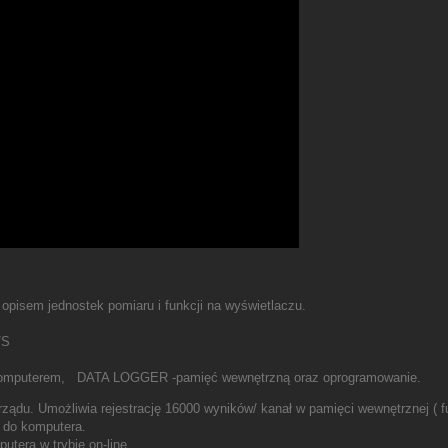
opisem jednostek pomiaru i funkcji na wyświetlaczu.
/S
 z komputerem, DATA LOGGER -pamięć wewnętrzną oraz oprogramowanie.
yrządu. Umożliwia rejestrację 16000 wyników/ kanał w pamięci wewnętrznej ( 
h do komputera.
utera w trybie on-line.