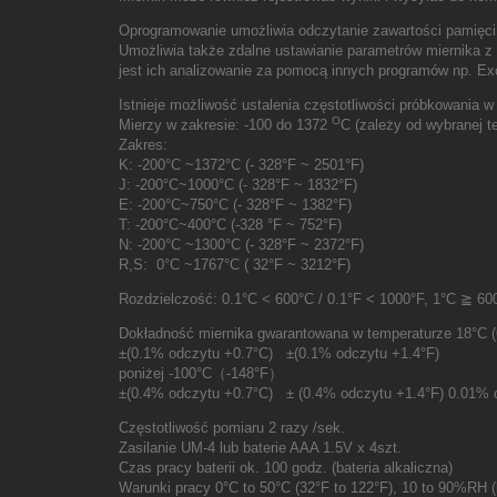
Oprogramowanie umożliwia odczytanie zawartości pamięci m
Umożliwia także zdalne ustawianie parametrów miernika z
jest ich analizowanie za pomocą innych programów np. Ex
Istnieje możliwość ustalenia częstotliwości próbkowania w
O
Mierzy w zakresie: -100 do 1372
C (zależy od wybranej 
Zakres:
K: -200°C ~1372°C (- 328°F ~ 2501°F)
J: -200°C~1000°C (- 328°F ~ 1832°F)
E: -200°C~750°C (- 328°F ~ 1382°F)
T: -200°C~400°C (-328 °F ~ 752°F)
N: -200°C ~1300°C (- 328°F ~ 2372°F)
R
,
S: 0°C ~1767°C ( 32°F ~ 3212°F)
Rozdzielczość: 0.1°C < 600°C / 0.1°F < 1000°F, 1°C ≧ 60
Dokładność miernika gwarantowana w temperaturze 18°C (6
±(0.1% odczytu +0.7°C) ±(0.1% odczytu +1.4°F)
poniżej -100°C（-148°F）
±
(0.4% odczytu +0.7°C) ± (0.4% odczytu +1.4°F) 0.01% o
Częstotliwość pomiaru 2 razy /sek.
Zasilanie UM-4 lub baterie AAA 1.5V x 4szt.
Czas pracy baterii ok. 100 godz. (bateria alkaliczna)
Warunki pracy 0°C to 50°C (32°F to 122°F), 10 to 90%RH (