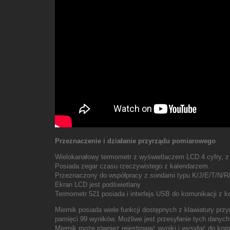
Przeznaczenie i działanie przyrządu pomiarowego
Wielokanałowy termometr z wyświetlaczem LCD 4 cyfry, z 
Posiada zegar czasu rzeczywistego z kalendarzem.
Przeznaczony do współpracy z sondami typu K/J/E/T/N/R
Ekran LCD jest podświetlany
Termometr 521 posiada i interfejs USB do komunikacji
Miernik posiada wiele funkcji dostępnych z klawiatury prz
pamięci 99 wyników. Możliwe jest przesyłanie tych danyc
Miernik może również rejestrować wyniki i wysyłać do komp