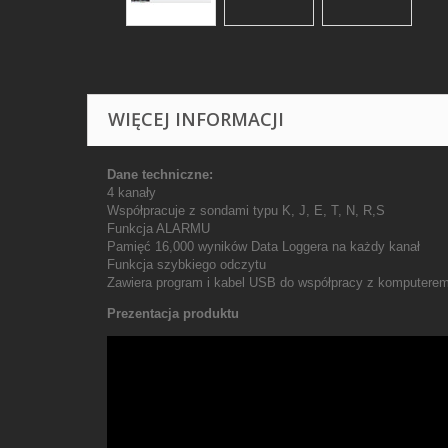
WIĘCEJ INFORMACJI
Dane techniczne:
4 kanały
Współpracuje z sondami typu K, J, E, T, N, R,S
Funkcja ALARMU
Pamięć 16,000 wyników Data Loggera na każdy kanał
Funkcja szybkiego odczytu
Zawiera program i kabel USB do współpracy z komputerem
Prezentacja produktu