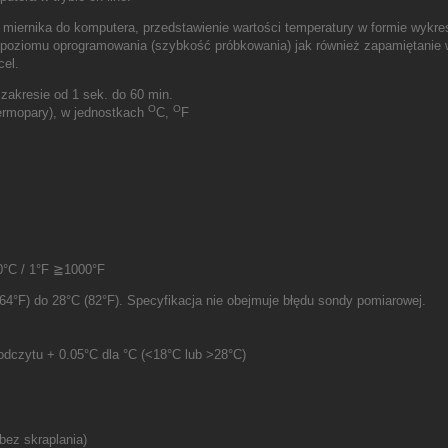
iernika do komputera, przedstawienie wartości temperatury w formie wykres
 poziomu oprogramowania (szybkość próbkowania) jak również zapamiętanie w
cel.
 zakresie od 1 sek. do 60 min.
O
O
termopary), w jednostkach
C,
F
0°C / 1°F ≧1000°F
4°F) do 28°C (82°F). Specyfikacja nie obejmuje błędu sondy pomiarowej.
dczytu + 0.05°C dla °C (<18°C lub >28°C)
bez skraplania)