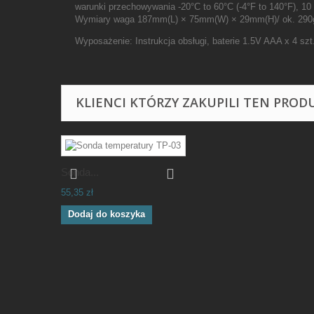
warunki przechowywania -20°C to 60°C (-4°F to 140°F), 1
Wymiary waga 187mm(L) × 75mm(W) × 29mm(H)/ ok. 290
Wyposażenie: Instrukcja obsługi, baterie 1.5V AAA x 4 szt
KLIENCI KTÓRZY ZAKUPILI TEN PROD
Sonda...
55,35 zł
Dodaj do koszyka