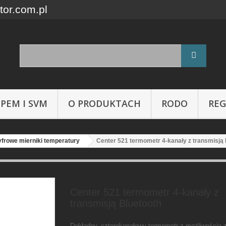
tor.com.pl
 PEM I SVM
O PRODUKTACH
RODO
RE
frowe mierniki temperatury
Center 521 termometr 4-kanały z transmisją 
Center 521 termometr 4-kanały z
transmisją Bluetooth
Dokładny, czterokanałowy termometr z możliwością 