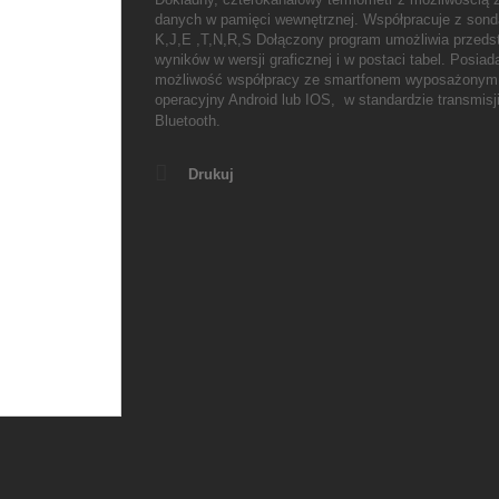
danych w pamięci wewnętrznej. Współpracuje z sond
K,J,E ,T,N,R,S Dołączony program umożliwia przeds
wyników w wersji graficznej i w postaci tabel. Posiad
możliwość współpracy ze smartfonem wyposażonym
operacyjny Android lub IOS, w standardzie transmisj
Bluetooth.
Drukuj