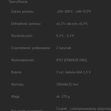
Specyfikacja:
Zakres pomiaru
-100~300
℃
; -148~572
℉
Dokładność pomiaru
±0,1% odczytu ±0,4
℃
Rozdzielczość:
0,1
℃
; 0,1
℉
Częstotliwość próbkowania
2 razy/sek
Wodoodporność
IP67 (EN60529:1991)
Bateria
3 szt. bateria AAA 1,5 V
Wymiary
150x66x31 mm
Waga
ok. 175 g
Czujnik:
czteroprzewodowy platynowy
Typ sondy w zestawie