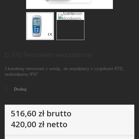
C-370 Termometr wodoodporny
1-kanałowy termometr z sondą , do współpracy z czujnikami RTD,
wodoodporny IP67
Drukuj
516,60 zł
brutto
420,00 zł
netto