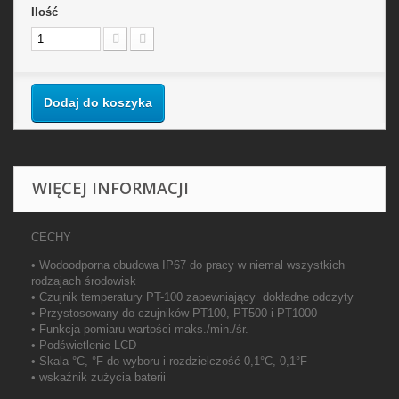
Ilość
Dodaj do koszyka
WIĘCEJ INFORMACJI
CECHY
• Wodoodporna obudowa IP67 do pracy w niemal wszystkich
rodzajach środowisk
• Czujnik temperatury PT-100 zapewniający
dokładne odczyty
• Przystosowany do czujników PT100, PT500 i PT1000
• Funkcja pomiaru wartości maks./min./śr.
• Podświetlenie LCD
• Skala °C, °F do wyboru i rozdzielczość 0,1°C, 0,1°F
• wskaźnik zużycia baterii