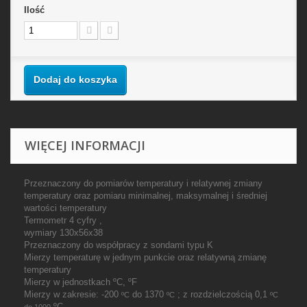
Ilość
Dodaj do koszyka
WIĘCEJ INFORMACJI
Przeznaczony do pomiarów temperatury i relatywnej zmiany
temperatury oraz pomiaru minimalnej, maksymalnej i średniej
wartości temperatury
Termometr 4 cyfry ,
wymiary 130x56x38
Przeznaczony do współpracy z sondami typu K
Mierzy temperaturę w jednym punkcie oraz relatywną zmianę
temperatury
Mierzy w jednostkach ºC, ºF
Mierzy w zakresie: -200
do 1370
; z rozdzielczością 0,1
ºC
ºC
ºC
ºC