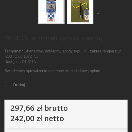
TM-311N termometr cyfrowy z sondą
Termometr 1-kanałowy, dokładny, sondy typu K , zakres temperatur
-200 ºC do 1372 ºC.
Następca DT-311N
Świadectwo sprawdzenia dostepne za dodatkową opłatą.
Drukuj
297,66 zł
brutto
242,00 zł
netto