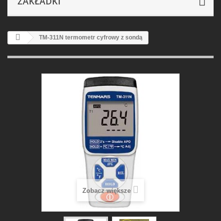
ZAKŁADKI
TM-311N termometr cyfrowy z sondą
Zobacz większe