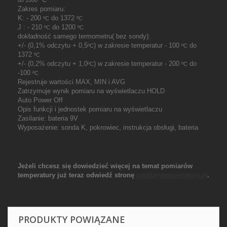
do 1000
Zakres pomiaru:
K: - 200
do 1372
ºC
ºC
J : - 210
do 1200
ºC
ºC
dokładność samego termometru( bez sondy):
+/- (0,1% odczytu + 0,5
) w zakresie temperatur - 100
do
ºC
ºC
1372
ºC
+/- (0,2% odczytu + 1,0
) w zakresie temperatur - 200
do
ºC
ºC
-100
ºC
Rejestruje wartości MAX, MIN i AVG
Zatrzymuje wynik pomiaru na wyświetlaczu HOLD
Auto Power Off
Opis funkcji i jednostek pomiaru na wyświetlaczu
Zasilanie: bateria 9V
Wyposażenie: sonda K, pokrowiec, instrukcja obsługi, bateria
Jeżeli chcesz się dowiedzieć więcej na temat pomiarów
temperatury już teraz odwiedź stronę
pomiarytemperatury.pl
.
PRODUKTY POWIĄZANE