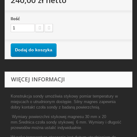
240,00 zł
netto
Ilość
Dodaj do koszyka
WIĘCEJ INFORMACJI
Konstrukcja sondy umożliwia stykowy pomiar temperatury w
miejscach o utrudnionym dostępie. Silny magnes zapewnia
dobry kontakt czoła sondy z badaną powierzchnią.
Wymiary powierzchni stykowej magnesu 30 mm x 20
mm.Średnica czoła sondy stykowej 6 mm. Wymiary i długość
przewodów można ustalić indywidualnie.