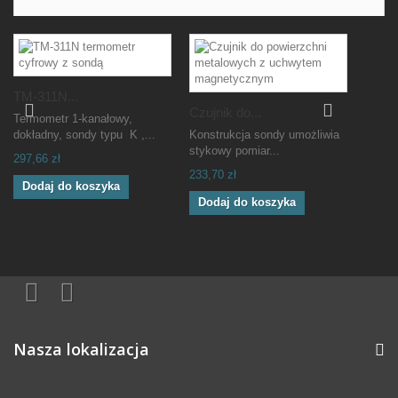
TM-311N...
Czujnik do...
Termometr 1-kanałowy,
dokładny, sondy typu K ,...
Konstrukcja sondy umożliwia
stykowy pomiar...
297,66 zł
233,70 zł
Dodaj do koszyka
Dodaj do koszyka
Nasza lokalizacja