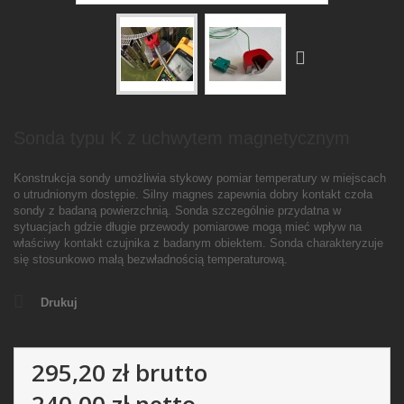
Sonda typu K z uchwytem magnetycznym
Konstrukcja sondy umożliwia stykowy pomiar temperatury w miejscach
o utrudnionym dostępie. Silny magnes zapewnia dobry kontakt czoła
sondy z badaną powierzchnią. Sonda szczególnie przydatna w
sytuacjach gdzie długie przewody pomiarowe mogą mieć wpływ na
właściwy kontakt czujnika z badanym obiektem. Sonda charakteryzuje
się stosunkowo małą bezwładnością temperaturową.
Drukuj
295,20 zł
brutto