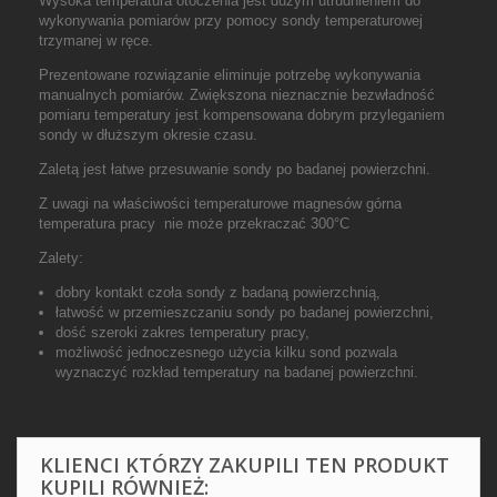
Wysoka temperatura otoczenia jest dużym utrudnieniem do
wykonywania pomiarów przy pomocy sondy temperaturowej
trzymanej w ręce.
Prezentowane rozwiązanie eliminuje potrzebę wykonywania
manualnych pomiarów. Zwiększona nieznacznie bezwładność
pomiaru temperatury jest kompensowana dobrym przyleganiem
sondy w dłuższym okresie czasu.
Zaletą jest łatwe przesuwanie sondy po badanej powierzchni.
Z uwagi na właściwości temperaturowe magnesów górna
temperatura pracy nie może przekraczać 300°C
Zalety:
dobry kontakt czoła sondy z badaną powierzchnią,
łatwość w przemieszczaniu sondy po badanej powierzchni,
dość szeroki zakres temperatury pracy,
możliwość jednoczesnego użycia kilku sond pozwala
wyznaczyć rozkład temperatury na badanej powierzchni.
KLIENCI KTÓRZY ZAKUPILI TEN PRODUKT
KUPILI RÓWNIEŻ: