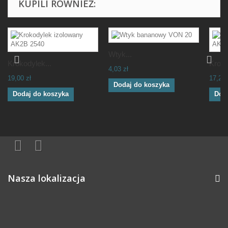
KUPILI RÓWNIEŻ:
Wtyk...
Krokodylek...
Kroko
4,03 zł
19,00 zł
17,22 
Dodaj do koszyka
Dodaj do koszyka
Dod
Nasza lokalizacja