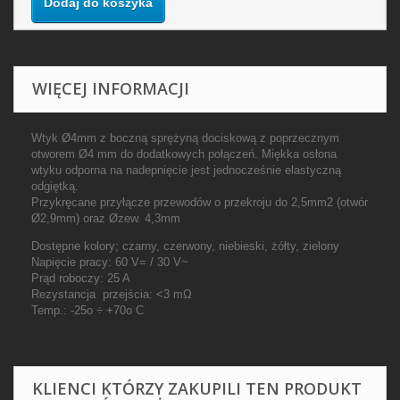
Dodaj do koszyka
WIĘCEJ INFORMACJI
Wtyk Ø4mm z boczną sprężyną dociskową z poprzecznym
otworem Ø4 mm do dodatkowych połączeń. Miękka osłona
wtyku odporna na nadepnięcie jest jednocześnie elastyczną
odgiętką.
Przykręcane przyłącze przewodów o przekroju do 2,5mm2 (otwór
Ø2,9mm) oraz Øzew. 4,3mm
Dostępne kolory; czarny, czerwony, niebieski, żółty, zielony
Napięcie pracy: 60 V= / 30 V~
Prąd roboczy: 25 A
Rezystancja przejścia: <3 mΩ
Temp.: -25o ÷ +70o C
KLIENCI KTÓRZY ZAKUPILI TEN PRODUKT