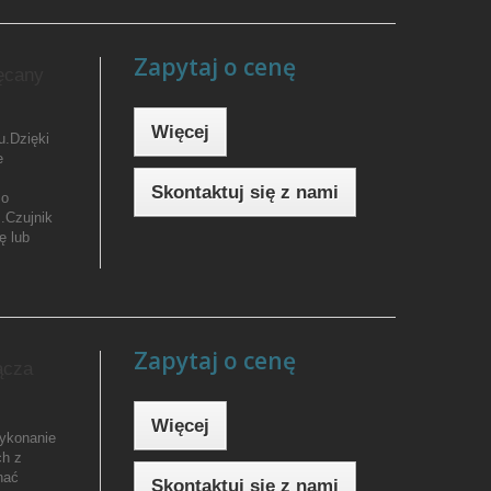
Zapytaj o cenę
ęcany
Więcej
u.Dzięki
e
Skontaktuj się z nami
 o
.Czujnik
ę lub
Zapytaj o cenę
ącza
Więcej
wykonanie
ch z
nać
Skontaktuj się z nami