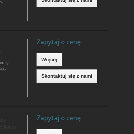
Skontaktuj się z nami
za
Zapytaj o cenę
.
Więcej
atury
przy
Skontaktuj się z nami
Zapytaj o cenę
ury
dylkiem