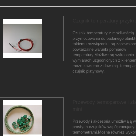
Czujnik temperatury przykr
Czujnik temperatury z możliwością
przymocowania do badanego obiekt
takiemu rozwiązaniu, są zapewnion
powtarzalne warunki pomiarów
temperatury.Możliwe są wykonania
wymiarach uzgodnionych z klientem
może zawierać z dowolną termopar
czujnik platynowy.
Przewody termoparowe i zł
mini
Przewody i akcesoria umożliwiają 
prostych czujników współpracujący
termometrami.Można również wyko