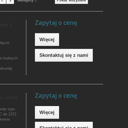
2
3
Następny
Pokaż wszystkie
Zapytaj o cenę
łowy z
Więcej
złącze
Skontaktuj się z nami
w trudnych
sekundę.
Zapytaj o cenę
 z sondą
ondy typu
Więcej
ºC do 1372
kresie
.