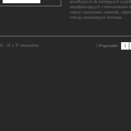
przedłużacze do istniejących czujn
współpracujących z termometrami.
należy zastosować materiały, odpow
rodzaju stosowanych termopar.
31 - 37 z 37 elementów
Poprzedni
1