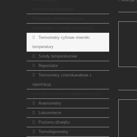
elektromagnetycznego
Przyrządy elektrostatyczne
Termometry i sondy temperatury
Termometry cyfrowe mierniki
temperatury
Sondy temperaturowe
Rejestrator
Termometry czterokanałowe z
rejestracją
Mierniki wielkości nieelektrycznych
Anemometry
Luksomierze
Poziomu dźwięku
Termohigrometry