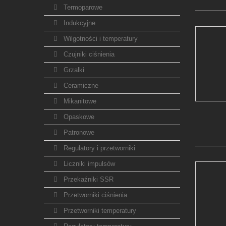
Termoparowe
Indukcyjne
Wilgotności i temperatury
Czujniki ciśnienia
Grzałki
Ceramiczne
Mikanitowe
Opaskowe
Patronowe
Regulatory i przetworniki
Liczniki impulsów
Przekaźniki SSR
Przetworniki ciśnienia
Przetworniki temperatury