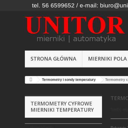
tel. 56 6599652 / e-mail: biuro@uni
STRONA GŁÓWNA
MIERNIKI POLA
Termometry i sondy temperatury
Termometry c
TERMO
TERMOMETRY CYFROWE
MIERNIKI TEMPERATURY
Sortuj wg
Mierniki pola
Pokazuje 