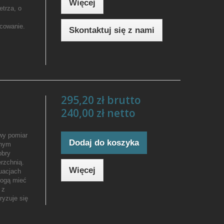
Więcej
trza, o
ocowanie.
Skontaktuj się z nami
295,20 zł brutto
240,00 zł netto
wy pomiar
Dodaj do koszyka
onym
obry
rzchnią.
Więcej
uacjach
mogą mieć
 z
yzuje się