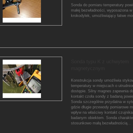
Sonda do pomiaru temperatury powie
małej bezwładności, wyposażona w
krokodylek, umożliwiający łatwe m
Sonda typu K z uchwytem
magnetycznym
Konstrukcja sondy umożliwia styko
temperatury w miejscach o utrudni
dostępie. Silny magnes zapewnia d
kontakt czoła sondy z badaną powie
Sonda szczególnie przydatna w syt
gdzie długie przewody pomiarowe 
wpływ na właściwy kontakt czujnika
badanym obiektem. Sonda charakter
stosunkowo małą bezwładnością...