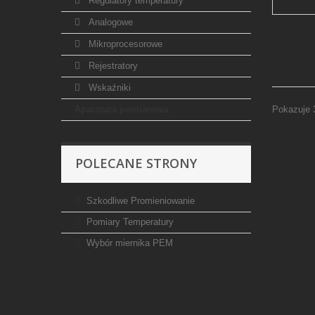
Regulatory temperatury
Analogowe
Mikroprocesorowe
Rejestratory
Wskaźniki
Aparatura pomiarowa
Pokazuje 
POLECANE STRONY
Szkodliwe Promieniowanie
Pomiary Temperatury
Wybór miernika PEM