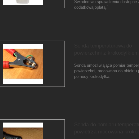
Świadectwo sprawdzenia dostepne 
dodatkową opłatą.º
Sonda temperaturowa do
powierzchni z krokodylkiem
Sonda umożliwiająca pomiar temper
powierzchni, mocowana do obiektu 
pomocy krokodylka.
Sonda do pomiaru temperat
powietrza mocowana kroko