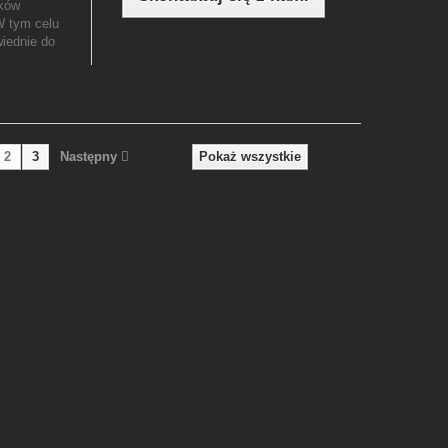
ików
W tym celu
iednie do
2
3
Następny
Pokaż wszystkie