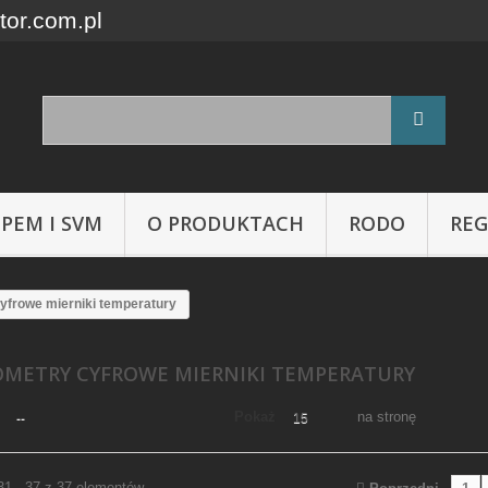
tor.com.pl
 PEM I SVM
O PRODUKTACH
RODO
RE
yfrowe mierniki temperatury
METRY CYFROWE MIERNIKI TEMPERATURY
Pokaż
na stronę
--
15
31 - 37 z 37 elementów