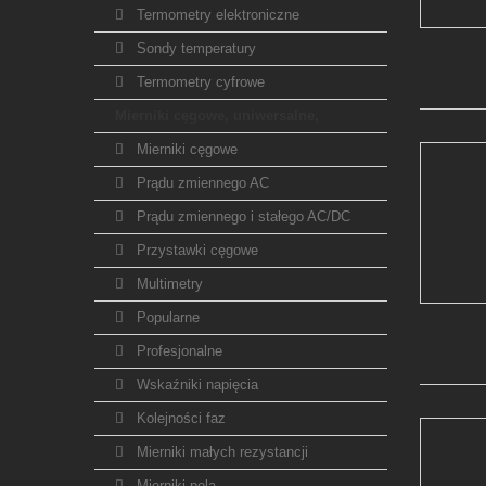
Termometry elektroniczne
Sondy temperatury
Termometry cyfrowe
Mierniki cęgowe, uniwersalne,
Mierniki cęgowe
Prądu zmiennego AC
Prądu zmiennego i stałego AC/DC
Przystawki cęgowe
Multimetry
Popularne
Profesjonalne
Wskaźniki napięcia
Kolejności faz
Mierniki małych rezystancji
Mierniki pola