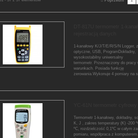
Poprzedni
1
DT-817U termometr 1-kana
rejestracją danych
1-kanałowy K/J/T/E/R/S/N Logger, 
optyczne, USB, ProgramDokładny,
wysokostabilny uniwersalny
termometr. Przeznaczony do pracy 
warunkach. Posiada funkcję
zerowania.Wykonuje 4 pomiary na 
YC-61N termometr cyfrowy
Termometr 1-kanałowy, dokładny, s
K, J , zakres temperatury (K) -200 
ºC, rozdzielczość 0,1ºC w całym za
pomiaru, współpraca z komputerem