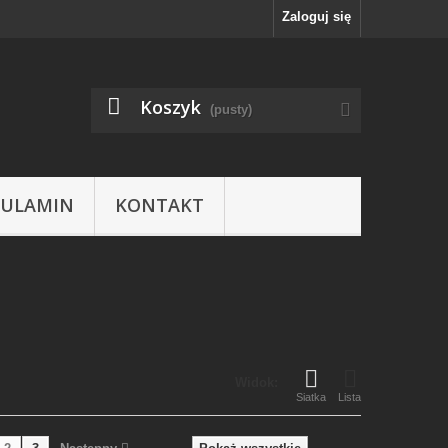
Zaloguj się
Koszyk
(pusty)
GULAMIN
KONTAKT
Widok:
Siatka
Lista