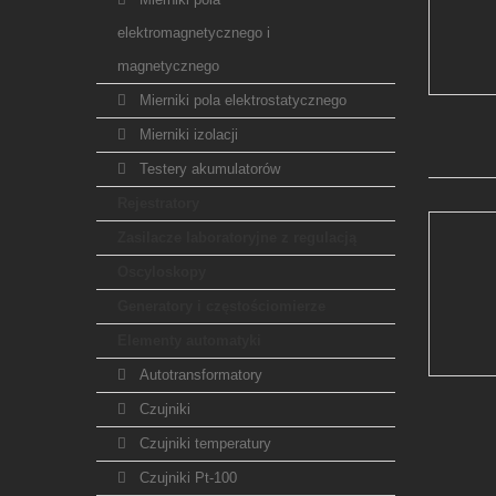
elektromagnetycznego i
magnetycznego
Mierniki pola elektrostatycznego
Mierniki izolacji
Testery akumulatorów
Rejestratory
Zasilacze laboratoryjne z regulacją
Oscyloskopy
Generatory i częstościomierze
Elementy automatyki
Autotransformatory
Czujniki
Czujniki temperatury
Czujniki Pt-100